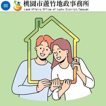
實
價
登
錄
地
籍
清
理
進
階
搜
尋
桃