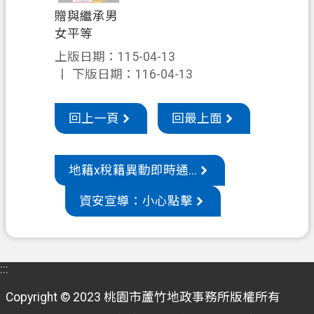
贈與繼承男
機
女平等
關
上版日期：115-04-13
通
下版日期：116-04-13
訊
錄
回上一頁
回最上面
政
府
資
地籍x稅籍異動即時通...
訊
公
資安宣導：小心點擊
開
檔
案
:::
應
用
Copyright © 2023 桃園市蘆竹地政事務所版權所有