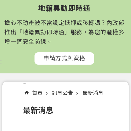
園
地籍異動即時通
市
政
擔心不動產被不當設定抵押或移轉嗎？內政部
府
所
推出「地籍異動即時通」服務，為您的產權多
屬
增一道安全防線。
機
關
申請方式與資格
:::
認
識
我
:::
們
首頁
訊息公告
最新消息
訊
最新消息
息
公
告