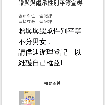
贈與與繼承性別平等宣導
申
辦
發布單位：登記課
須
資料來源：登記課
知
贈與與繼承性別平等
業
務
不分男女，
資
請儘速辦理登記，以
訊
便
維護自己權益!
民
服
務
相關圖片
防
詐
專
區