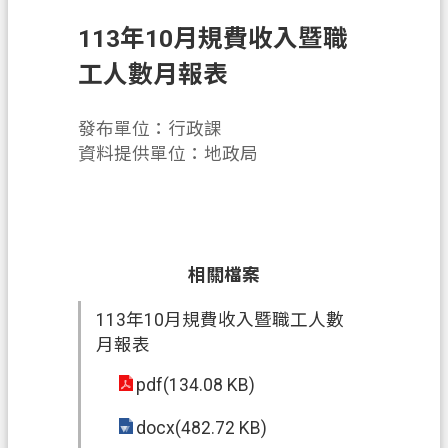
申
113年10月規費收入暨職
辦
須
工人數月報表
知
發布單位：行政課
業
資料提供單位：地政局
務
資
訊
便
相關檔案
民
服
113年10月規費收入暨職工人數
務
月報表
防
pdf(134.08 KB)
詐
專
docx(482.72 KB)
區