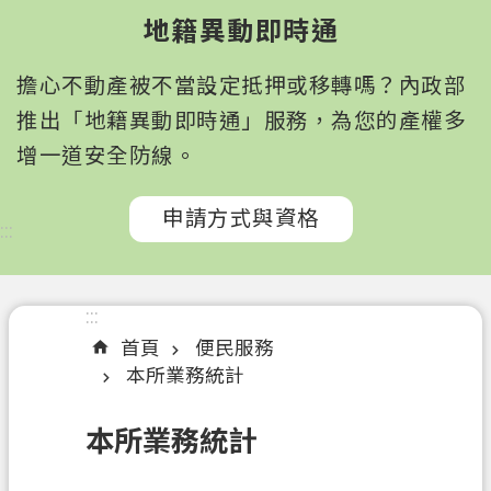
園
地籍異動即時通
市
政
擔心不動產被不當設定抵押或移轉嗎？內政部
府
所
推出「地籍異動即時通」服務，為您的產權多
屬
增一道安全防線。
機
關
申請方式與資格
:::
認
識
我
:::
們
首頁
便民服務
本所業務統計
訊
息
本所業務統計
公
告