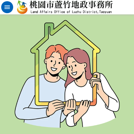
實
價
登
錄
地
籍
清
理
進
階
搜
尋
桃