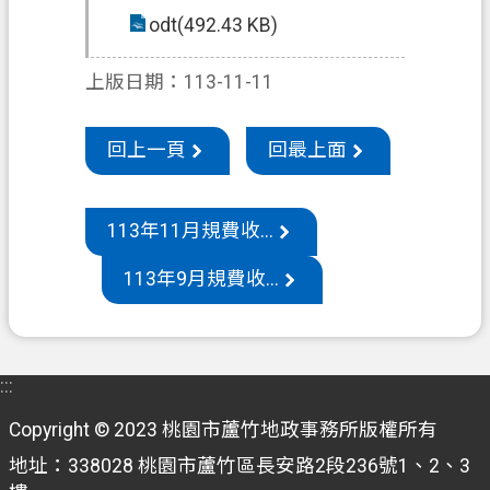
odt(492.43 KB)
機
關
上版日期：113-11-11
通
訊
回上一頁
回最上面
錄
政
府
113年11月規費收...
資
113年9月規費收...
訊
公
開
檔
:::
案
Copyright © 2023 桃園市蘆竹地政事務所版權所有
應
用
地址：338028 桃園市蘆竹區長安路2段236號1、2、3