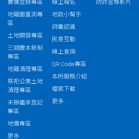
實價登錄專區
線上報名
防詐宣導影片
地籍圖重測專
地政小幫手
區
詞彙認識
土地開發專區
民意互動
三類謄本新制
線上查詢
專區
QR Code專區
地籍清理專區
本所服務介紹
祭祀公業土地
檔案下載
清理專區
更多...
未辦繼承登記
專區
地價專區
更多...