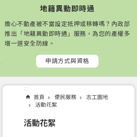
園
地籍異動即時通
市
政
擔心不動產被不當設定抵押或移轉嗎？內政部
府
所
推出「地籍異動即時通」服務，為您的產權多
屬
增一道安全防線。
機
關
申請方式與資格
:::
認
識
我
:::
們
首頁
便民服務
志工園地
活動花絮
訊
息
活動花絮
公
告