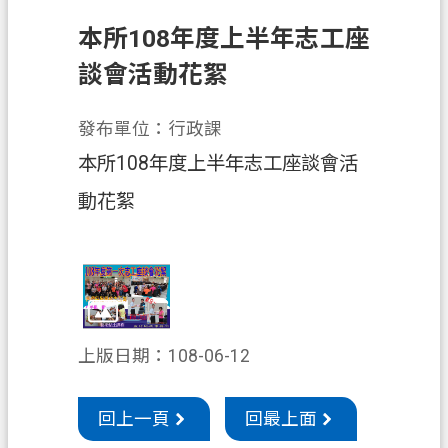
申
本所108年度上半年志工座
辦
須
談會活動花絮
知
發布單位：行政課
業
務
本所108年度上半年志工座談會活
資
動花絮
訊
便
民
服
務
上版日期：108-06-12
防
詐
回上一頁
回最上面
專
區