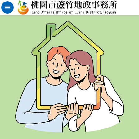
實
價
登
錄
地
籍
清
理
進
階
搜
尋
桃