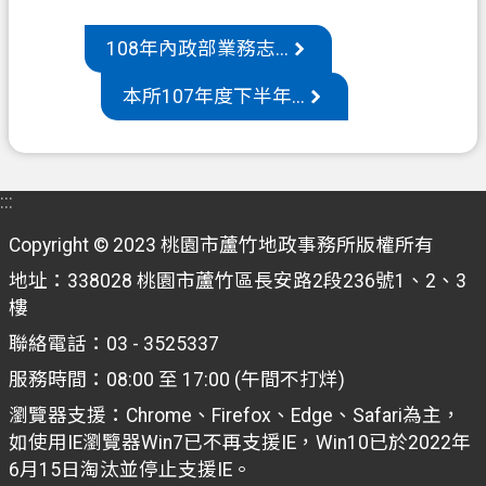
機
108年內政部業務志...
關
本所107年度下半年...
通
訊
錄
政
:::
府
Copyright © 2023 桃園市蘆竹地政事務所版權所有
資
訊
地址：338028 桃園市蘆竹區長安路2段236號1、2、3
公
樓
開
聯絡電話：03 - 3525337
檔
服務時間：08:00 至 17:00 (午間不打烊)
案
瀏覽器支援：Chrome、Firefox、Edge、Safari為主，
應
如使用IE瀏覽器Win7已不再支援IE，Win10已於2022年
用
6月15日淘汰並停止支援IE。