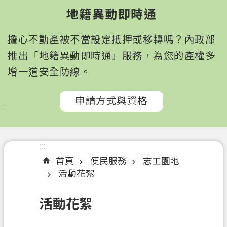
園
地籍異動即時通
市
政
擔心不動產被不當設定抵押或移轉嗎？內政部
府
所
推出「地籍異動即時通」服務，為您的產權多
屬
增一道安全防線。
機
關
申請方式與資格
:::
認
識
我
:::
們
首頁
便民服務
志工園地
活動花絮
訊
息
活動花絮
公
告