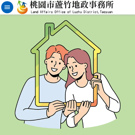
實
價
登
錄
地
籍
清
理
進
階
搜
尋
桃