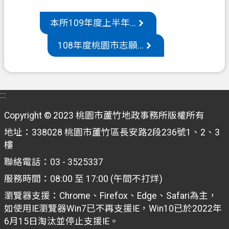
機
本所109年度上半年...
關
108年度桃園市志願...
通
訊
錄
政
:::
府
Copyright © 2023 桃園市蘆竹地政事務所版權所有
資
訊
地址：338028 桃園市蘆竹區長安路2段236號1、2、3
公
樓
開
聯絡電話：03 - 3525337
檔
服務時間：08:00 至 17:00 (午間不打烊)
案
瀏覽器支援：Chrome、Firefox、Edge、Safari為主，
應
如使用IE瀏覽器Win7已不再支援IE，Win10已於2022年
用
6月15日淘汰並停止支援IE。