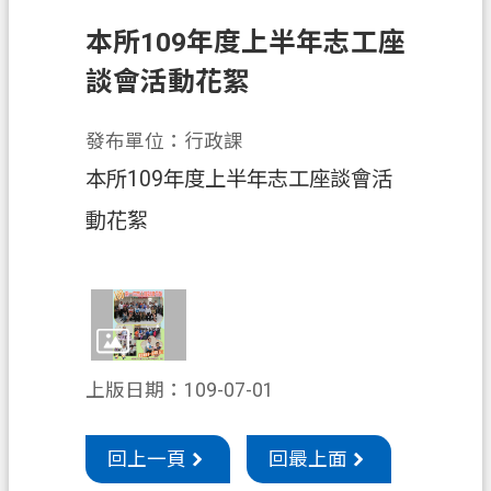
申
本所109年度上半年志工座
辦
須
談會活動花絮
知
發布單位：行政課
業
務
本所109年度上半年志工座談會活
資
動花絮
訊
便
民
服
務
上版日期：109-07-01
防
詐
回上一頁
回最上面
專
區