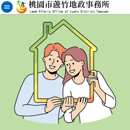
實
價
登
錄
地
籍
清
理
進
階
搜
尋
桃