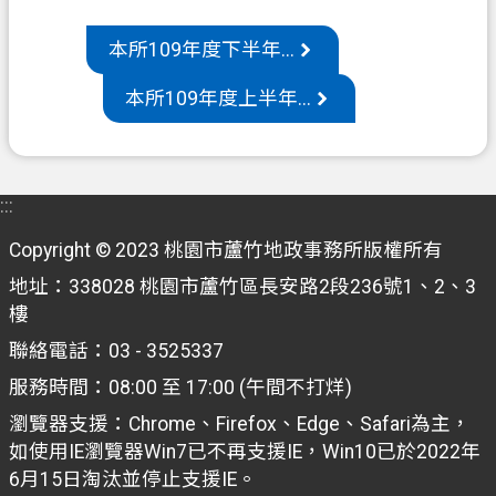
機
本所109年度下半年...
關
本所109年度上半年...
通
訊
錄
政
:::
府
Copyright © 2023 桃園市蘆竹地政事務所版權所有
資
訊
地址：338028 桃園市蘆竹區長安路2段236號1、2、3
公
樓
開
聯絡電話：03 - 3525337
檔
服務時間：08:00 至 17:00 (午間不打烊)
案
瀏覽器支援：Chrome、Firefox、Edge、Safari為主，
應
如使用IE瀏覽器Win7已不再支援IE，Win10已於2022年
用
6月15日淘汰並停止支援IE。