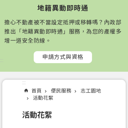
園
地籍異動即時通
市
政
擔心不動產被不當設定抵押或移轉嗎？內政部
府
所
推出「地籍異動即時通」服務，為您的產權多
屬
增一道安全防線。
機
關
申請方式與資格
:::
認
識
我
:::
們
首頁
便民服務
志工園地
活動花絮
訊
息
活動花絮
公
告