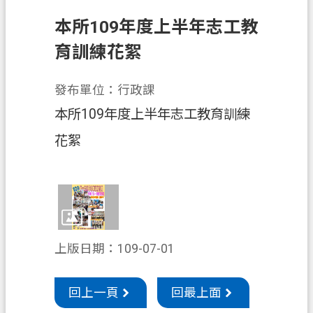
申
本所109年度上半年志工教
辦
須
育訓練花絮
知
發布單位：行政課
業
務
本所109年度上半年志工教育訓練
資
花絮
訊
便
民
服
務
上版日期：109-07-01
防
詐
回上一頁
回最上面
專
區