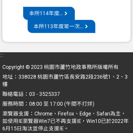
機
本所114年度...
關
本所113年度第一次...
通
訊
錄
政
:::
府
Copyright © 2023 桃園市蘆竹地政事務所版權所有
資
訊
地址：338028 桃園市蘆竹區長安路2段236號1、2、3
公
樓
開
聯絡電話：03 - 3525337
檔
服務時間：08:00 至 17:00 (午間不打烊)
案
瀏覽器支援：Chrome、Firefox、Edge、Safari為主，
應
如使用IE瀏覽器Win7已不再支援IE，Win10已於2022年
用
6月15日淘汰並停止支援IE。