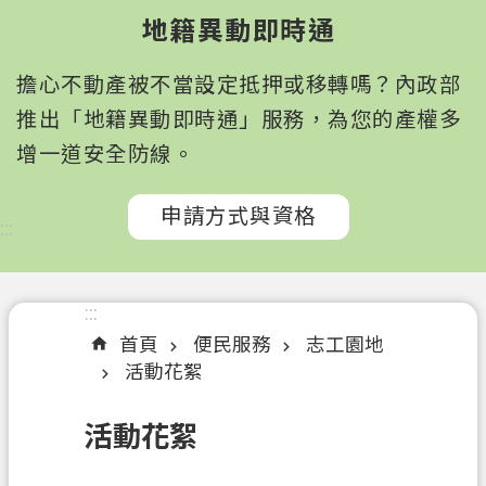
園
地籍異動即時通
市
政
擔心不動產被不當設定抵押或移轉嗎？內政部
府
所
推出「地籍異動即時通」服務，為您的產權多
屬
增一道安全防線。
機
關
申請方式與資格
:::
認
識
我
:::
們
首頁
便民服務
志工園地
活動花絮
訊
息
活動花絮
公
告