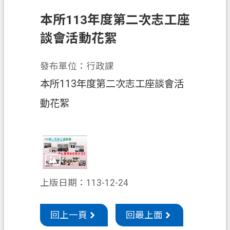
申
本所113年度第二次志工座
辦
須
談會活動花絮
知
發布單位：行政課
業
務
本所113年度第二次志工座談會活
資
動花絮
訊
便
民
服
務
上版日期：113-12-24
防
詐
回上一頁
回最上面
專
區