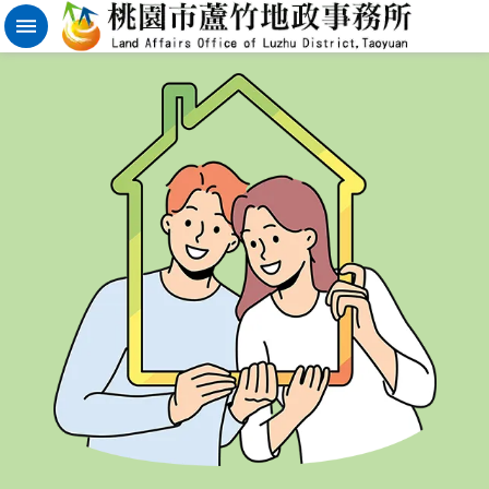
實
價
登
錄
地
籍
清
理
進
階
搜
尋
桃