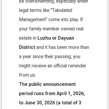
專
be overwhelming, especially when
區
legal terms like "Tabulated
回
Management" come into play. If
首
your family member owned real
頁
estate in
Luzhu or Dayuan
網
站
District
and it has been more than
導
a year since their passing, you
覽
might receive an official reminder
市
from us.
政
信
The public announcement
箱
period runs from April 1, 2026,
常
to June 30, 2026 (a total of 3
見