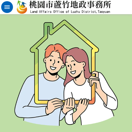
實
價
登
錄
地
籍
清
理
進
階
搜
尋
桃