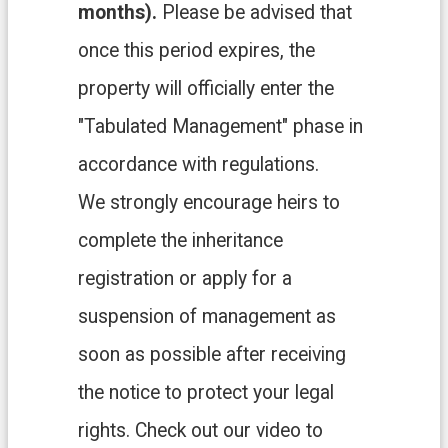
問
months).
Please be advised that
答
once this period expires, the
地
property will officially enter the
政
局
"Tabulated Management" phase in
桃
accordance with regulations.
園
We strongly encourage heirs to
市
政
complete the inheritance
府
registration or apply for a
E
suspension of management as
n
g
soon as possible after receiving
l
i
the notice to protect your legal
s
h
rights. Check out our video to