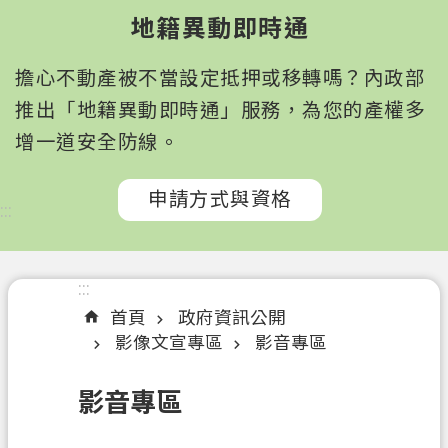
園
地籍異動即時通
市
政
擔心不動產被不當設定抵押或移轉嗎？內政部
府
所
推出「地籍異動即時通」服務，為您的產權多
屬
增一道安全防線。
機
關
申請方式與資格
:::
認
識
我
:::
們
首頁
政府資訊公開
影像文宣專區
影音專區
訊
息
影音專區
公
告