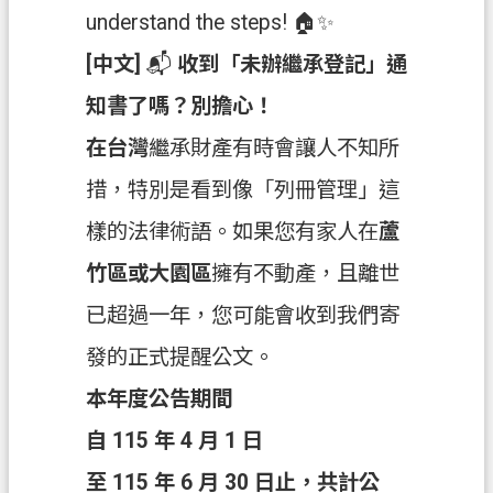
understand the steps! 🏠✨
隱
私
[中文]
📬
收到「未辦繼承登記」通
權
政
知書了嗎？別擔心！
策
在台灣
繼承財產有時會讓人不知所
網
措，特別是看到像「列冊管理」這
站
樣的法律術語。如果您有家人在
蘆
安
全
竹區或大園區
擁有不動產，且離世
政
已超過一年，您可能會收到我們寄
策
發的正式提醒公文。
政
府
本年度公告期間
網
自 115 年 4 月 1 日
站
資
至 115 年 6 月 30 日止，共計公