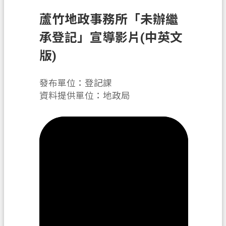
申
蘆竹地政事務所「未辦繼
辦
須
承登記」宣導影片(中英文
知
版)
業
務
發布單位：登記課
資
資料提供單位：地政局
訊
便
民
服
務
防
詐
專
區