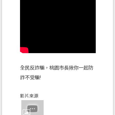
機
關
通
訊
錄
政
府
資
訊
全民反詐騙，桃園市長揪你一起防
公
詐不受騙!
開
檔
案
影片來源
應
用