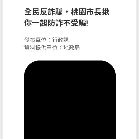
申
全民反詐騙，桃園市長揪
辦
須
你一起防詐不受騙!
知
發布單位：行政課
業
資料提供單位：地政局
務
資
訊
便
民
服
務
防
詐
專
區