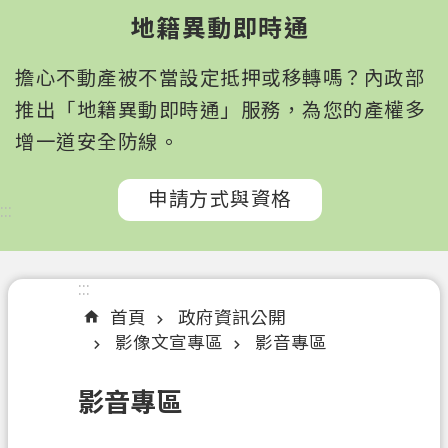
園
地籍異動即時通
市
政
擔心不動產被不當設定抵押或移轉嗎？內政部
府
所
推出「地籍異動即時通」服務，為您的產權多
屬
增一道安全防線。
機
關
申請方式與資格
:::
認
識
我
:::
們
首頁
政府資訊公開
影像文宣專區
影音專區
訊
息
影音專區
公
告