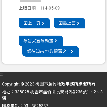
專
區
上版日期：114-05-09
回
回上一頁
回最上面
首
頁
網
導盲犬宣導動畫
站
鑑往知來 地政懷舊之...
導
覽
市
政
:::
信
Copyright © 2023 桃園市蘆竹地政事務所版權所有
箱
地址：338028 桃園市蘆竹區長安路2段236號1、2、3
常
樓
見
聯絡電話：03 - 3525337