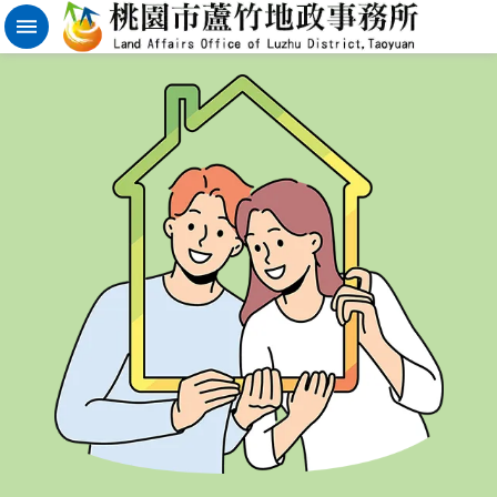
實
價
登
錄
地
籍
清
理
進
階
搜
尋
桃