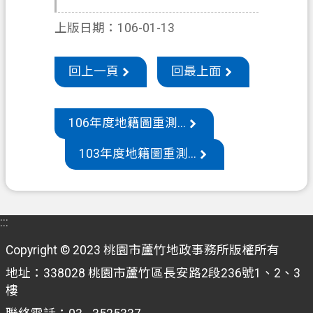
機
上版日期：106-01-13
關
通
回上一頁
回最上面
訊
錄
106年度地籍圖重測...
政
府
103年度地籍圖重測...
資
訊
公
開
:::
檔
Copyright © 2023 桃園市蘆竹地政事務所版權所有
案
地址：338028 桃園市蘆竹區長安路2段236號1、2、3
應
樓
用