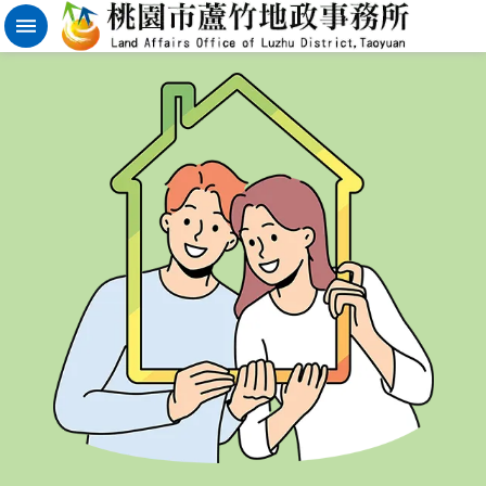
實
價
登
錄
地
籍
清
理
進
階
搜
尋
桃