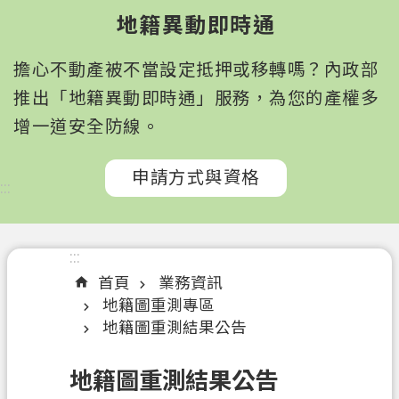
園
地籍異動即時通
市
政
擔心不動產被不當設定抵押或移轉嗎？內政部
府
所
推出「地籍異動即時通」服務，為您的產權多
屬
增一道安全防線。
機
關
申請方式與資格
:::
認
識
我
:::
們
首頁
業務資訊
地籍圖重測專區
訊
地籍圖重測結果公告
息
公
地籍圖重測結果公告
告