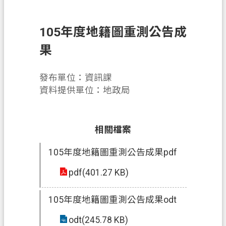
申
辦
105年度地籍圖重測公告成
須
知
果
業
發布單位：資訊課
務
資料提供單位：地政局
資
訊
便
相關檔案
民
105年度地籍圖重測公告成果pdf
服
務
pdf(401.27 KB)
防
詐
105年度地籍圖重測公告成果odt
專
odt(245.78 KB)
區