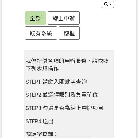
申
辦
全部
線上申辦
須
知
既有系統
臨櫃
業
務
資
我們提供各項的申辦服務，請依照
訊
下列步驟操作
便
STEP1 請鍵入關鍵字查詢
民
服
STEP2 並選擇類別及負責單位
務
STEP3 勾選是否為線上申辦項目
防
STEP4 送出
詐
專
關鍵字查詢：
區