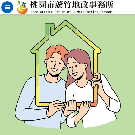
實
價
登
錄
地
籍
清
理
進
階
搜
尋
桃