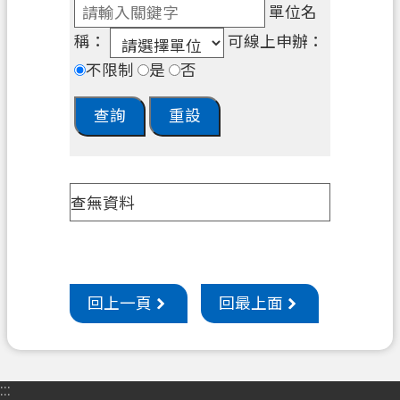
單位名
機
稱：
可線上申辦：
關
不限制
是
否
通
訊
錄
政
府
查無資料
資
訊
公
開
回上一頁
回最上面
檔
案
應
用
:::