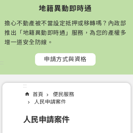
園
地籍異動即時通
市
政
擔心不動產被不當設定抵押或移轉嗎？內政部
府
所
推出「地籍異動即時通」服務，為您的產權多
屬
增一道安全防線。
機
關
申請方式與資格
:::
認
識
我
:::
們
首頁
便民服務
人民申請案件
訊
息
人民申請案件
公
告