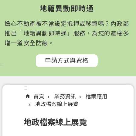
園
地籍異動即時通
市
政
擔心不動產被不當設定抵押或移轉嗎？內政部
府
所
推出「地籍異動即時通」服務，為您的產權多
屬
增一道安全防線。
機
關
申請方式與資格
:::
認
識
我
:::
們
首頁
業務資訊
檔案應用
地政檔案線上展覽
訊
息
地政檔案線上展覽
公
告