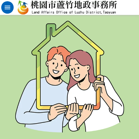
實
價
登
錄
地
籍
清
理
進
階
搜
尋
桃