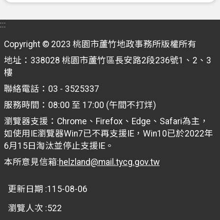
機
:::
關
通
Copyright © 2023 桃園市蘆竹地政事務所版權所有
訊
地址：338028 桃園市蘆竹區長安路2段236號1、2、3
錄
樓
聯絡電話：03 - 3525337
政
府
服務時間：08:00 至 17:00 (午間不打烊)
資
瀏覽器支援：Chrome、Firefox、Edge、Safari為主，
訊
如使用IE瀏覽器Win7已不再支援IE，Win10已於2022年
公
6月15日淘汰並停止支援IE。
開
本所意見信箱:
helzland@mail.tycg.gov.tw
檔
案
更新日期
115-08-06
應
用
瀏覽人次
522