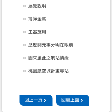
申
展覽說明
辦
須
簿簿金薪
知
工器施用
業
務
歷歷開元事分明在眼前
資
訊
園來蘆此之航站情緣
便
民
桃園航空城計畫專站
服
務
防
詐
回上一頁
回最上面
專
區