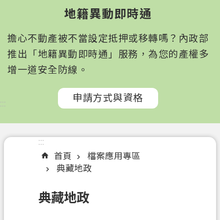
園
地籍異動即時通
市
政
擔心不動產被不當設定抵押或移轉嗎？內政部
府
所
推出「地籍異動即時通」服務，為您的產權多
屬
增一道安全防線。
機
關
申請方式與資格
:::
認
識
我
:::
們
首頁
檔案應用專區
典藏地政
訊
息
典藏地政
公
告