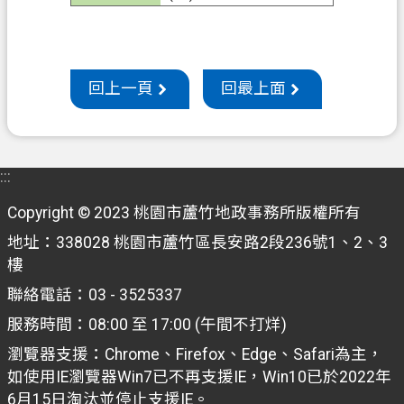
機
關
通
回上一頁
回最上面
訊
錄
政
:::
府
資
Copyright © 2023 桃園市蘆竹地政事務所版權所有
訊
地址：338028 桃園市蘆竹區長安路2段236號1、2、3
公
樓
開
聯絡電話：03 - 3525337
檔
服務時間：08:00 至 17:00 (午間不打烊)
案
瀏覽器支援：Chrome、Firefox、Edge、Safari為主，
應
如使用IE瀏覽器Win7已不再支援IE，Win10已於2022年
用
6月15日淘汰並停止支援IE。