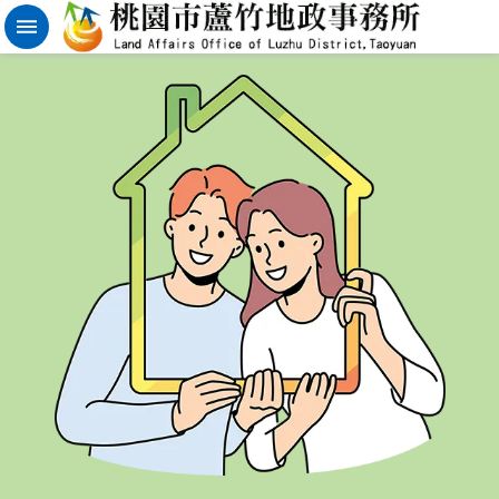
實
價
登
錄
地
籍
清
理
進
階
搜
尋
桃