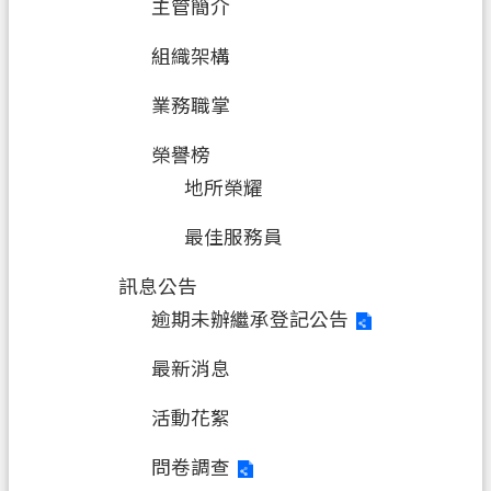
專
主管簡介
區
組織架構
回
業務職掌
首
頁
榮譽榜
網
地所榮耀
站
導
最佳服務員
覽
訊息公告
市
逾期未辦繼承登記公告
政
信
最新消息
箱
活動花絮
常
見
問卷調查