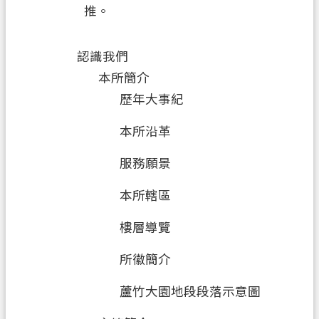
推。
機
關
認識我們
通
本所簡介
訊
錄
歷年大事紀
政
本所沿革
府
服務願景
資
訊
本所轄區
公
開
樓層導覽
檔
所徽簡介
案
應
蘆竹大園地段段落示意圖
用