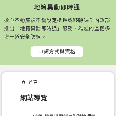
園
地籍異動即時通
市
政
擔心不動產被不當設定抵押或移轉嗎？內政部
府
所
推出「地籍異動即時通」服務，為您的產權多
屬
增一道安全防線。
機
關
申請方式與資格
:::
認
識
我
:::
們
首頁
訊
網站導覽
息
公
告