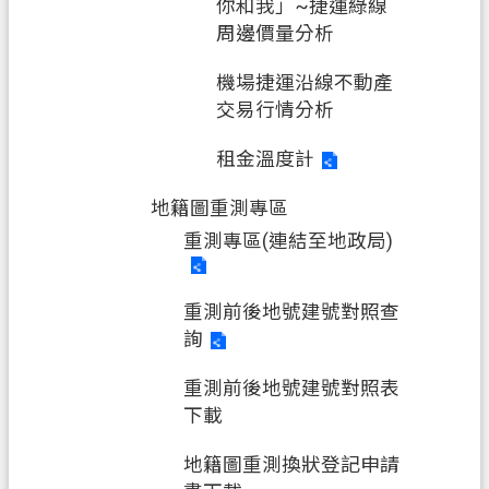
你和我」~捷運綠線
隱
周邊價量分析
私
權
機場捷運沿線不動產
政
交易行情分析
策
租金溫度計
網
站
地籍圖重測專區
安
重測專區(連結至地政局)
全
政
策
重測前後地號建號對照查
詢
政
府
重測前後地號建號對照表
網
下載
站
地籍圖重測換狀登記申請
資