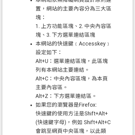
本網站依無障礙網頁設計原則建
申
置，網站的主要內容分為三大區
辦
塊：
須
1. 上方功能區塊、2. 中央內容區
知
塊、3. 下方選單連結區塊
業
本網站的快速鍵﹝Accesskey﹞
務
設定如下：
資
Alt+U：選單連結區塊，此區塊
訊
列有本網站主要連結。
便
Alt+C：中央內容區塊，為本頁
民
主要內容區。
服
Alt+Z：下方選單連結區。
務
如果您的瀏覽器是Firefox:
防
快速鍵的使用方法是Shift+Alt+
詐
(快速鍵字母)，例如 Shift+Alt+C
專
會跳至網頁中央區塊，以此類
區