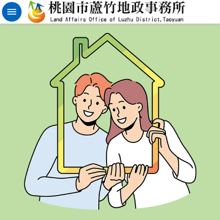
實
價
登
錄
地
籍
清
理
進
階
搜
尋
桃