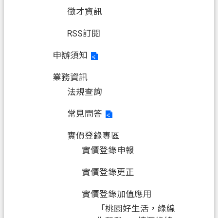
問
徵才資訊
答
地
RSS訂閱
政
申辦須知
局
業務資訊
桃
園
法規查詢
市
常見問答
政
府
實價登錄專區
E
實價登錄申報
n
g
實價登錄更正
l
i
s
實價登錄加值應用
h
「桃園好生活，綠線