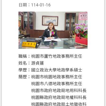
申
日期：114-01-16
辦
須
知
業
務
資
訊
職稱：桃園市蘆竹地政事務所主任
便
姓名：游貞蓮
民
學歷：國立政治大學地政學系碩士
服
簡歷：桃園市桃園地政事務所主任
務
桃園市八德地政事務所主任
防
桃園市政府地政局地用科科長
詐
桃園縣政府地政局地權科科長
專
桃園縣政府地政局土地徵收科
區