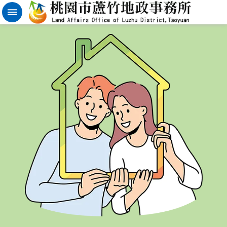
實
價
登
錄
地
籍
清
理
進
階
搜
尋
桃