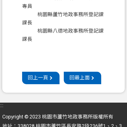
專員
機
桃園縣蘆竹地政事務所登記課
關
課長
通
桃園縣八德地政事務所登記課
訊
課長
錄
政
府
資
訊
回上一頁
回最上面
公
開
檔
:::
案
應
Copyright © 2023 桃園市蘆竹地政事務所版權所有
用
地址：338028 桃園市蘆竹區長安路2段236號1、2、3