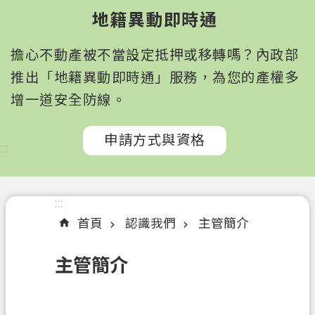
園
地籍異動即時通
市
政
擔心不動產被不當設定抵押或移轉嗎？內政部
府
所
推出「地籍異動即時通」服務，為您的產權多
屬
增一道安全防線。
機
關
申請方式與資格
:::
認
識
我
:::
們
首頁
認識我們
主管簡介
訊
主管簡介
息
公
告