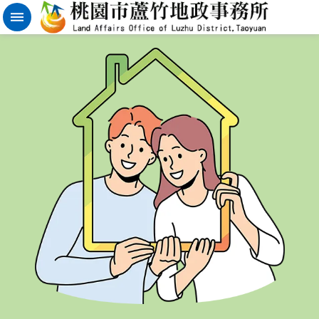
實
價
登
錄
地
籍
清
理
進
階
搜
尋
桃