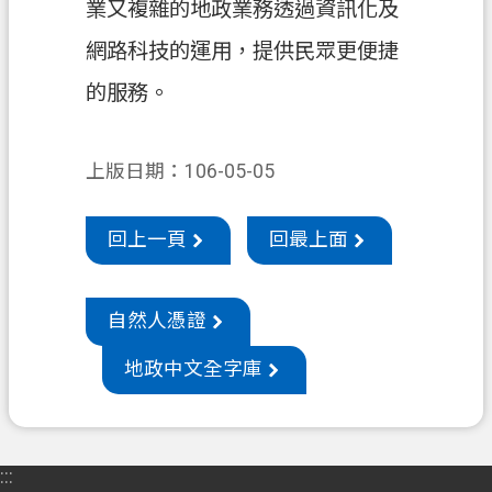
業又複雜的地政業務透過資訊化及
機
網路科技的運用，提供民眾更便捷
關
的服務。
通
訊
錄
上版日期：106-05-05
政
府
回上一頁
回最上面
資
訊
公
自然人憑證
開
地政中文全字庫
檔
案
應
用
:::