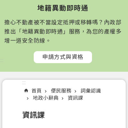
園
地籍異動即時通
市
政
擔心不動產被不當設定抵押或移轉嗎？內政部
府
所
推出「地籍異動即時通」服務，為您的產權多
屬
增一道安全防線。
機
關
申請方式與資格
:::
認
識
我
:::
們
首頁
便民服務
詞彙認識
地政小辭典
資訊課
訊
息
資訊課
公
告