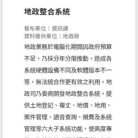
申
地政整合系統
辦
須
發布單位：資訊課
知
資料提供單位：地政局
業
地政業務於電腦化期間因政府預算
務
資
不足，乃採分年分階推動，造成各
訊
系統硬體設備不同及軟體版本不一
便
等，無法統合作更有效之利用，地
民
政司乃委商開發地政整合系統，提
服
務
供土地登記、複丈、地價、地用、
防
案件管理、語音查詢、規費及系統
詐
管理等六大子系統功能，使高度專
專
區