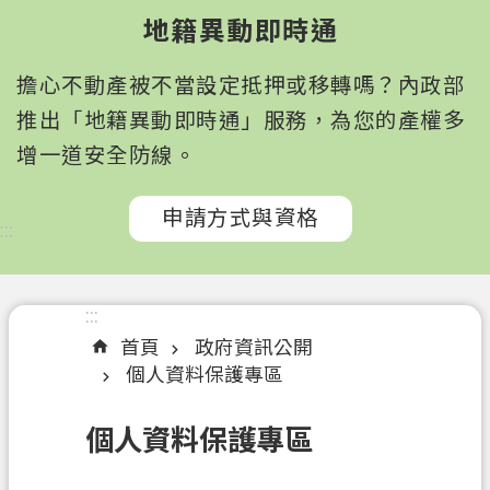
園
地籍異動即時通
市
政
擔心不動產被不當設定抵押或移轉嗎？內政部
府
所
推出「地籍異動即時通」服務，為您的產權多
屬
增一道安全防線。
機
關
申請方式與資格
:::
認
識
我
:::
們
首頁
政府資訊公開
個人資料保護專區
訊
息
個人資料保護專區
公
告