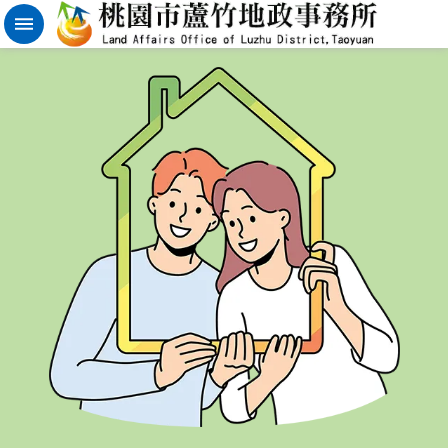
實
價
登
錄
地
籍
清
理
進
階
搜
尋
桃