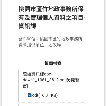
申
桃園市蘆竹地政事務所保
辦
須
有及管理個人資料之項目-
知
資訊課
業
務
發布單位：桃園市蘆竹地政事務所
資
資料提供單位：地政局
訊
便
相關檔案
民
服
連結資訊課doc-
務
down1_1061_3813.odt[另開新
窗]
防
詐
odt(16.81 KB)
專
區