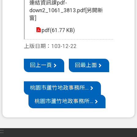
連結資訊課pdf-
down2_1061_3813.pdf[另開新
機
窗]
關
通
pdf(61.77 KB)
訊
錄
上版日期：103-12-22
政
府
回上一頁
回最上面
資
訊
公
桃園市蘆竹地政事務所...
開
桃園市蘆竹地政事務所...
檔
案
應
用
:::