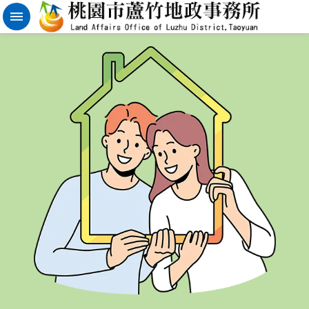
實
價
登
錄
地
籍
清
理
進
階
搜
尋
桃