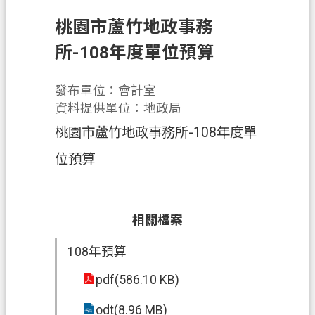
申
桃園市蘆竹地政事務
辦
須
所-108年度單位預算
知
發布單位：會計室
業
資料提供單位：地政局
務
資
桃園市蘆竹地政事務所-108年度單
訊
位預算
便
民
服
相關檔案
務
108年預算
防
詐
pdf(586.10 KB)
專
odt(8.96 MB)
區