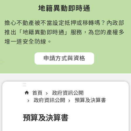
園
地籍異動即時通
市
政
擔心不動產被不當設定抵押或移轉嗎？內政部
府
所
推出「地籍異動即時通」服務，為您的產權多
屬
增一道安全防線。
機
關
申請方式與資格
:::
認
識
我
:::
們
首頁
政府資訊公開
政府資訊公開
預算及決算書
訊
息
預算及決算書
公
告