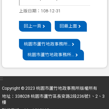
機
上版日期：108-12-31
關
通
回上一頁
回最上面
訊
錄
政
桃園市蘆竹地政事務所...
府
桃園市蘆竹地政事務所...
資
訊
公
開
:::
檔
Copyright © 2023 桃園市蘆竹地政事務所版權所有
案
地址：338028 桃園市蘆竹區長安路2段236號1、2、3
應
樓
用