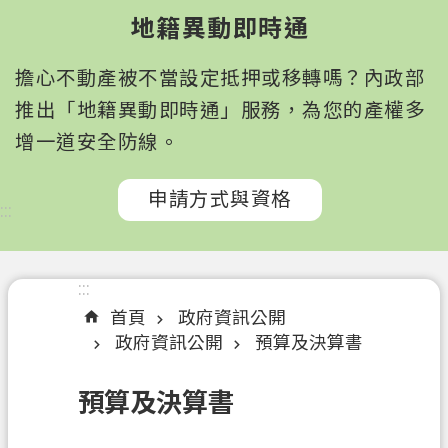
園
地籍異動即時通
市
政
擔心不動產被不當設定抵押或移轉嗎？內政部
府
所
推出「地籍異動即時通」服務，為您的產權多
屬
增一道安全防線。
機
關
申請方式與資格
:::
認
識
我
:::
們
首頁
政府資訊公開
政府資訊公開
預算及決算書
訊
息
預算及決算書
公
告