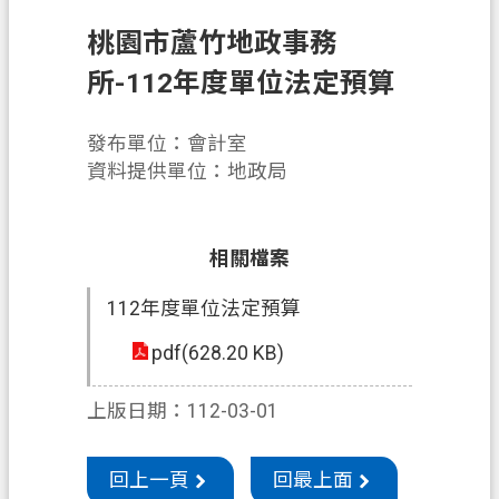
申
桃園市蘆竹地政事務
辦
須
所-112年度單位法定預算
知
發布單位：會計室
業
資料提供單位：地政局
務
資
訊
相關檔案
便
112年度單位法定預算
民
服
pdf(628.20 KB)
務
上版日期：112-03-01
防
詐
專
回上一頁
回最上面
區