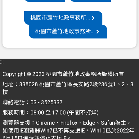
機
桃園市蘆竹地政事務所...
關
通
桃園市蘆竹地政事務所...
訊
錄
政
:::
府
資
Copyright © 2023 桃園市蘆竹地政事務所版權所有
訊
地址：338028 桃園市蘆竹區長安路2段236號1、2、3
公
樓
開
聯絡電話：03 - 3525337
檔
服務時間：08:00 至 17:00 (午間不打烊)
案
瀏覽器支援：Chrome、Firefox、Edge、Safari為主，
應
如使用IE瀏覽器Win7已不再支援IE，Win10已於2022年
用
6月15日淘汰並停止支援IE。