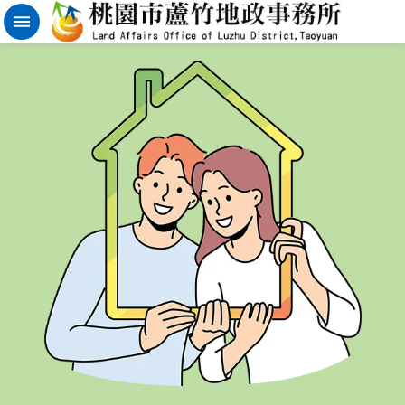
實
價
登
錄
地
籍
清
理
進
階
搜
尋
桃