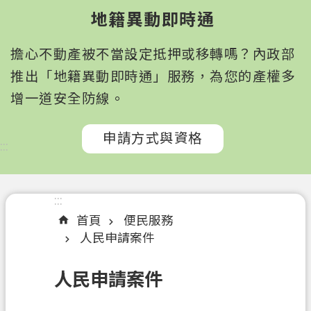
園
地籍異動即時通
市
政
擔心不動產被不當設定抵押或移轉嗎？內政部
府
所
推出「地籍異動即時通」服務，為您的產權多
屬
增一道安全防線。
機
關
申請方式與資格
:::
認
識
我
:::
們
首頁
便民服務
人民申請案件
訊
息
人民申請案件
公
告