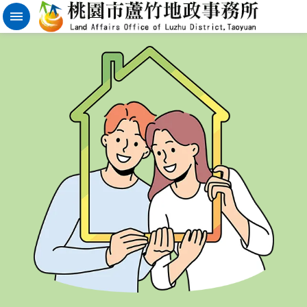
實
價
登
錄
地
籍
清
理
進
階
搜
尋
桃