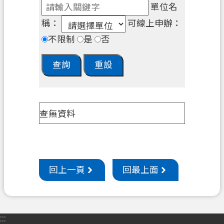
單位名
機
稱：
可線上申辦：
關
不限制
是
否
通
訊
錄
政
府
查無資料
資
訊
公
開
回上一頁
回最上面
檔
案
應
用
:::