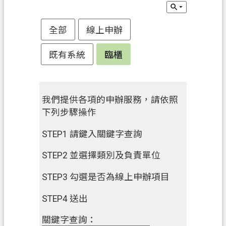
申
辦
全部
線上申辦
須
知
既有系統
臨櫃
業
務
資
我們提供各項的申辦服務，請依照
訊
下列步驟操作
便
STEP1 請鍵入關鍵字查詢
民
服
STEP2 並選擇類別及負責單位
務
STEP3 勾選是否為線上申辦項目
防
STEP4 送出
詐
專
關鍵字查詢：
區