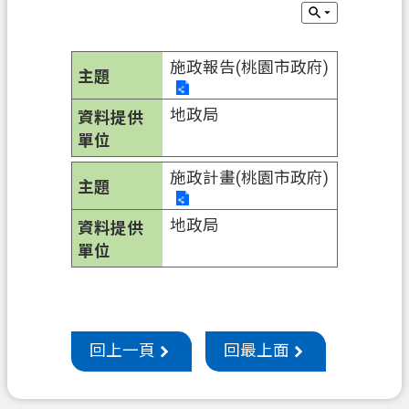
申
辦
須
施政報告(桃園市政府)
知
地政局
業
務
資
施政計畫(桃園市政府)
訊
地政局
便
民
服
務
防
回上一頁
回最上面
詐
專
區