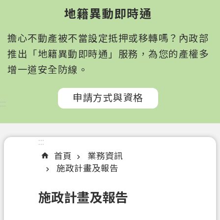
園
地籍異動即時通
市
政
擔心不動產被不當設定抵押或移轉嗎？內政部
府
所
推出「地籍異動即時通」服務，為您的產權多
屬
增一道安全防線。
機
關
申請方式與資格
:::
認
識
我
:::
們
首頁
業務資訊
施政計畫及報告
訊
息
施政計畫及報告
公
告