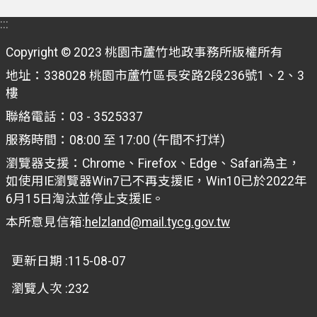
:::
機
關
Copyright © 2023 桃園市蘆竹地政事務所版權所有
通
地址：338028 桃園市蘆竹區長安路2段236號1、2、3
訊
樓
錄
聯絡電話：03 - 3525337
政
服務時間：08:00 至 17:00 (午間不打烊)
府
瀏覽器支援：Chrome、Firefox、Edge、Safari為主，
資
如使用IE瀏覽器Win7已不再支援IE，Win10已於2022年
訊
6月15日淘汰並停止支援IE。
公
開
本所意見信箱:
helzland@mail.tycg.gov.tw
檔
更新日期
115-08-07
案
應
瀏覽人次
232
用