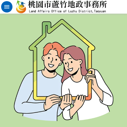
實
價
登
錄
地
籍
清
理
進
階
搜
尋
桃