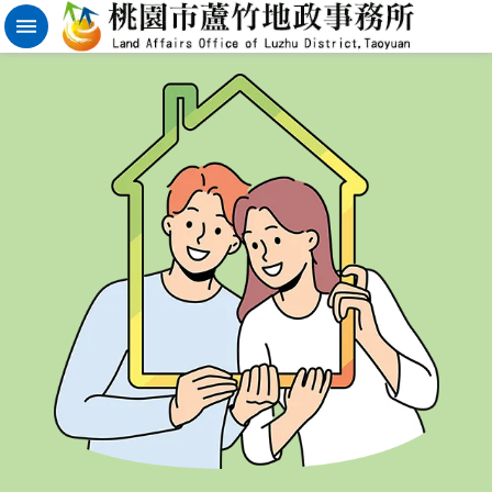
實
價
登
錄
地
籍
清
理
進
階
搜
尋
桃