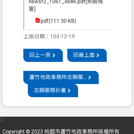
newsf2_1061_4686.pdf[另開視
窗]
機
關
pdf(111.50 KB)
通
訊
上版日期：103-12-19
錄
政
回上一頁
回最上面
府
資
訊
蘆竹地政事務所志願服...
公
志願服務計畫
開
檔
案
應
:::
用
Copyright © 2023 桃園市蘆竹地政事務所版權所有