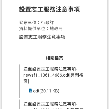
申
設置志工服務注意事項
辦
須
發布單位：行政課
知
資料提供單位：地政局
業
設置志工服務注意事項
務
資
訊
相關檔案
便
民
連至設置志工服務注意事項-
服
newsf1_1061_4686.odt[另開視
務
窗]
防
odt(20.11 KB)
詐
專
連至設置志工服務注意事項-
區