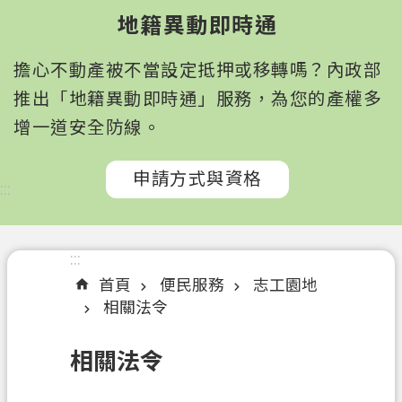
園
地籍異動即時通
市
政
擔心不動產被不當設定抵押或移轉嗎？內政部
府
所
推出「地籍異動即時通」服務，為您的產權多
屬
增一道安全防線。
機
關
申請方式與資格
:::
認
識
我
:::
們
首頁
便民服務
志工園地
相關法令
訊
息
相關法令
公
告