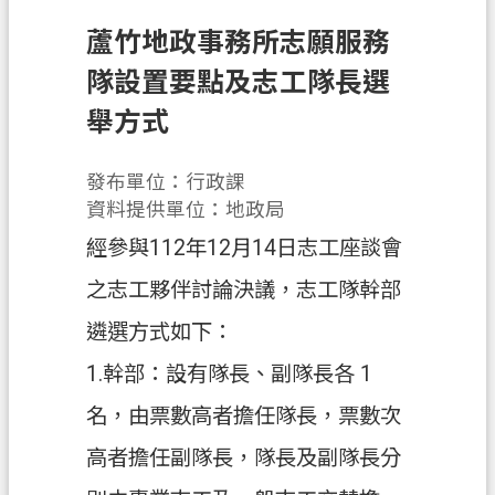
申
蘆竹地政事務所志願服務
辦
須
隊設置要點及志工隊長選
知
舉方式
業
務
發布單位：行政課
資
資料提供單位：地政局
訊
經參與112年12月14日志工座談會
便
之志工夥伴討論決議，志工隊幹部
民
遴選方式如下：
服
務
1.幹部：設有隊長、副隊長各 1
防
名，由票數高者擔任隊長，票數次
詐
高者擔任副隊長，隊長及副隊長分
專
區