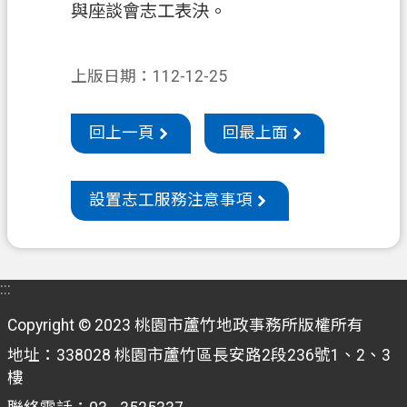
專
與座談會志工表決。
區
回
上版日期：112-12-25
首
頁
回上一頁
回最上面
網
站
導
設置志工服務注意事項
覽
市
政
:::
信
Copyright © 2023 桃園市蘆竹地政事務所版權所有
箱
地址：338028 桃園市蘆竹區長安路2段236號1、2、3
常
樓
見