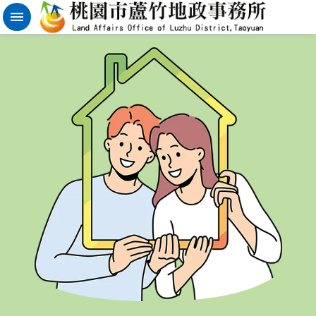
實
價
登
錄
地
籍
清
理
進
階
搜
尋
桃