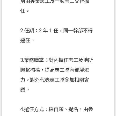
別由專業志工及一般志工交替擔
機
任。
關
通
訊
2.任期：2 年 1 任，同一幹部不得
錄
連任。
政
府
3.業務職掌：對內擔任志工及地所
資
訊
聯繫橋樑，提高志工隊內部凝聚
公
開
力。對外代表志工隊參加相關會
議。
檔
案
應
4.選任方式：採自願、提名，由參
用