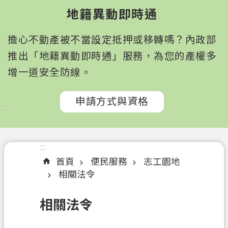
園
地籍異動即時通
市
政
擔心不動產被不當設定抵押或移轉嗎？內政部
府
所
推出「地籍異動即時通」服務，為您的產權多
屬
增一道安全防線。
機
關
申請方式與資格
:::
認
識
我
:::
們
首頁
便民服務
志工園地
相關法令
訊
息
相關法令
公
告