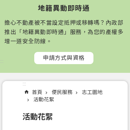
園
地籍異動即時通
市
政
擔心不動產被不當設定抵押或移轉嗎？內政部
府
所
推出「地籍異動即時通」服務，為您的產權多
屬
增一道安全防線。
機
關
申請方式與資格
:::
認
識
我
:::
們
首頁
便民服務
志工園地
活動花絮
訊
息
活動花絮
公
告