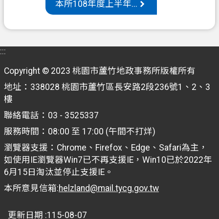
本所108年度上半年...
機
關
通
:::
訊
錄
Copyright © 2023 桃園市蘆竹地政事務所版權所有
地址：338028 桃園市蘆竹區長安路2段236號1、2、3
政
樓
府
資
聯絡電話：03 - 3525337
訊
服務時間：08:00 至 17:00 (午間不打烊)
公
瀏覽器支援：Chrome、Firefox、Edge、Safari為主，
開
如使用IE瀏覽器Win7已不再支援IE，Win10已於2022年
檔
6月15日淘汰並停止支援IE。
案
本所意見信箱:
helzland@mail.tycg.gov.tw
應
用
更新日期
115-08-07