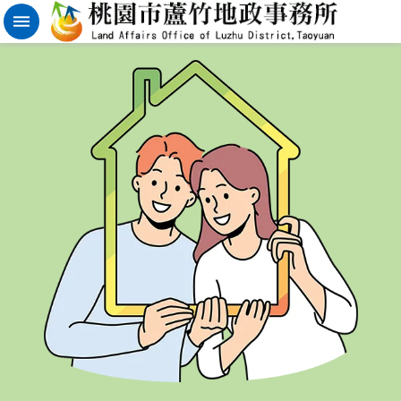
實
價
登
錄
地
籍
清
理
進
階
搜
尋
桃