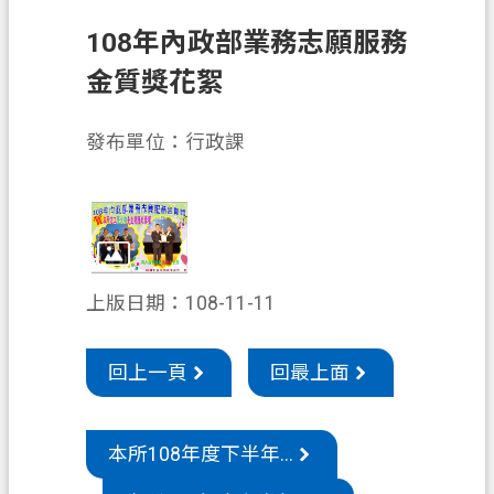
申
108年內政部業務志願服務
辦
須
金質獎花絮
知
發布單位：行政課
業
務
資
訊
便
上版日期：108-11-11
民
服
務
回上一頁
回最上面
防
詐
本所108年度下半年...
專
區