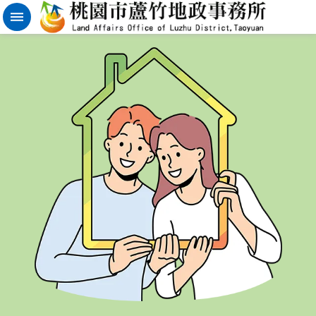
實
價
登
錄
地
籍
清
理
進
階
搜
尋
桃