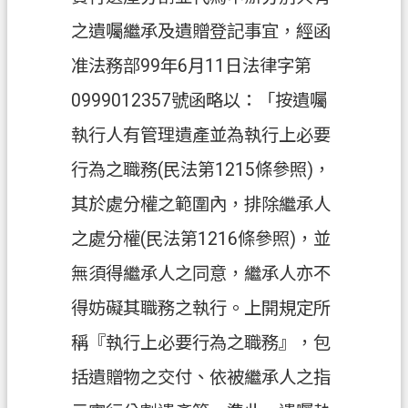
之遺囑繼承及遺贈登記事宜，經函
機
關
准法務部99年6月11日法律字第
通
0999012357號函略以：「按遺囑
訊
錄
執行人有管理遺產並為執行上必要
政
行為之職務(民法第1215條參照)，
府
其於處分權之範圍內，排除繼承人
資
訊
之處分權(民法第1216條參照)，並
公
無須得繼承人之同意，繼承人亦不
開
得妨礙其職務之執行。上開規定所
檔
案
稱『執行上必要行為之職務』，包
應
括遺贈物之交付、依被繼承人之指
用