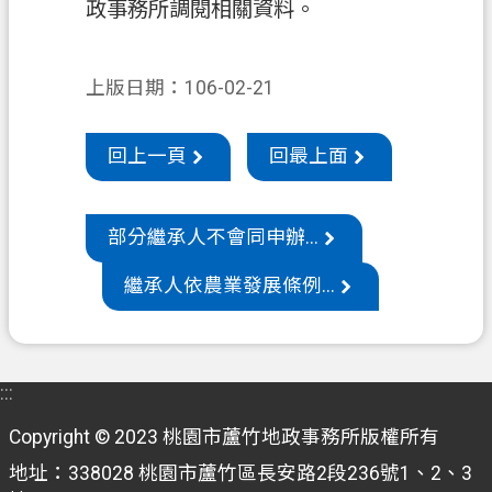
專
政事務所調閱相關資料。
區
回
上版日期：106-02-21
首
頁
回上一頁
回最上面
網
站
導
部分繼承人不會同申辦...
覽
繼承人依農業發展條例...
市
政
信
:::
箱
Copyright © 2023 桃園市蘆竹地政事務所版權所有
常
見
地址：338028 桃園市蘆竹區長安路2段236號1、2、3