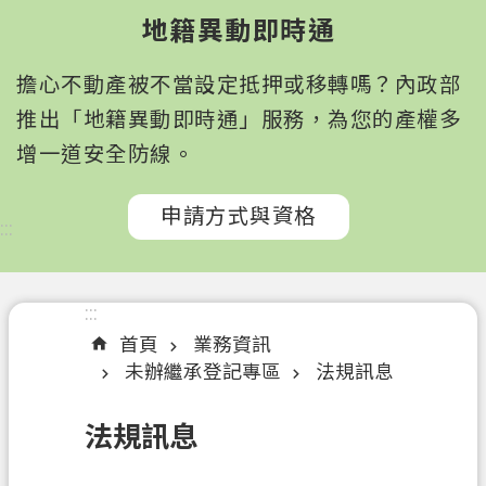
園
地籍異動即時通
市
政
擔心不動產被不當設定抵押或移轉嗎？內政部
府
所
推出「地籍異動即時通」服務，為您的產權多
屬
增一道安全防線。
機
關
申請方式與資格
:::
認
識
我
:::
們
首頁
業務資訊
未辦繼承登記專區
法規訊息
訊
息
法規訊息
公
告