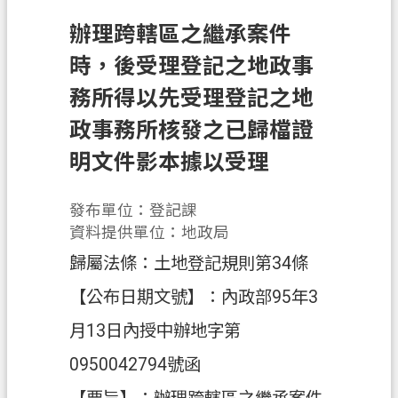
申
辦理跨轄區之繼承案件
辦
須
時，後受理登記之地政事
知
務所得以先受理登記之地
業
政事務所核發之已歸檔證
務
明文件影本據以受理
資
訊
發布單位：登記課
便
資料提供單位：地政局
民
歸屬法條：土地登記規則第34條
服
務
【公布日期文號】：內政部95年3
防
月13日內授中辦地字第
詐
0950042794號函
專
區