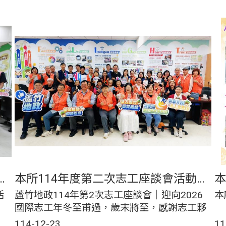
次志工座談會暨教育訓練活動花絮
本所114年度第二次志工座談會活動花絮
活
蘆竹地政114年第2次志工座談會｜迎向2026
本
國際志工年冬至甫過，歲末將至，感謝志工夥
伴一年來在默默付出、溫暖服務。12月22日以
114-12-23
11