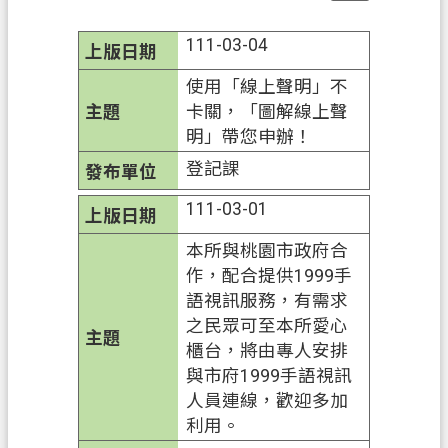
申
辦
111-03-04
須
使用「線上聲明」不
知
卡關，「圖解線上聲
業
明」帶您申辦！
務
登記課
資
111-03-01
訊
本所與桃園市政府合
便
作，配合提供1999手
民
語視訊服務，有需求
服
之民眾可至本所愛心
務
櫃台，將由專人安排
防
與市府1999手語視訊
詐
人員連線，歡迎多加
專
利用。
區