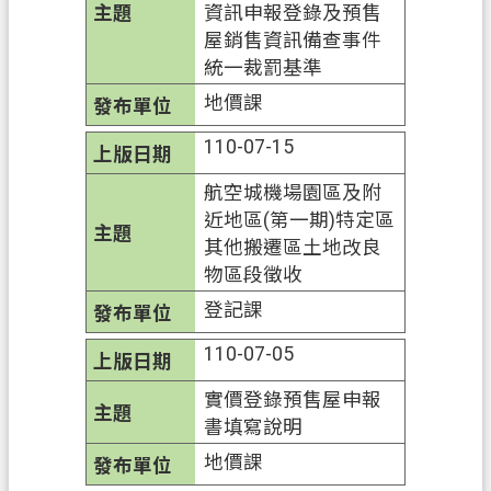
料
資訊申報登錄及預售
開
屋銷售資訊備查事件
放
統一裁罰基準
宣
地價課
告
110-07-15
航空城機場園區及附
近地區(第一期)特定區
其他搬遷區土地改良
物區段徵收
登記課
110-07-05
實價登錄預售屋申報
書填寫說明
地價課