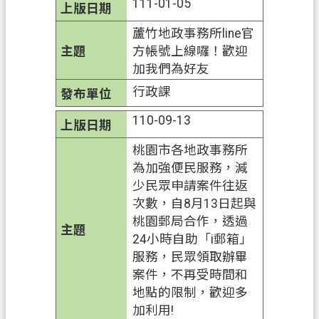
專
111-01-05
區
蘆竹地政事務所line官
方帳號上線囉！歡迎
回
加我們為好友
首
頁
行政課
網
110-09-13
站
桃園市各地政事務所
導
為加強便民服務，減
覽
少民眾申請案件往返
市
次數，自8月13日起與
政
桃園郵局合作，透過
信
24小時自助「i郵箱」
箱
服務，民眾領取辦畢
案件，不再受時間和
常
地點的限制，歡迎多
見
加利用!