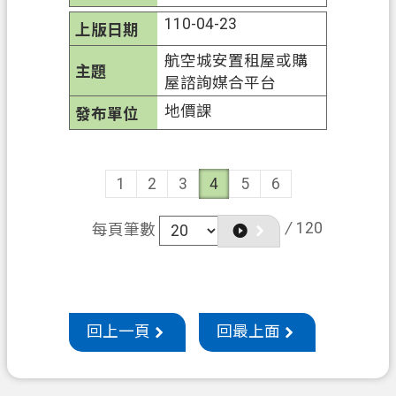
110-04-23
航空城安置租屋或購
屋諮詢媒合平台
地價課
1
2
3
4
5
6
/
120
每頁筆數
回上一頁
回最上面