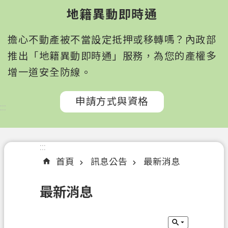
園
地籍異動即時通
市
政
擔心不動產被不當設定抵押或移轉嗎？內政部
府
所
推出「地籍異動即時通」服務，為您的產權多
屬
增一道安全防線。
機
關
申請方式與資格
:::
認
識
我
:::
們
首頁
訊息公告
最新消息
訊
最新消息
息
公
告