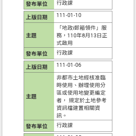
行政課
機
111-01-10
關
通
「地政i郵箱領件」服
訊
務，110年8月13日正
錄
式啟用
行政課
政
府
111-01-06
資
非都市土地經核准臨
訊
時使用、辦理使用分
公
區或使用地變更編定
開
者， 規定於土地參考
檔
資訊檔建置相關資
案
訊。
應
行政課
用