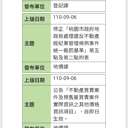
問
登記課
答
110-09-06
地
政
修正「桃園市政府地
局
政局處理違反不動產
經紀業管理條例事件
桃
統一裁罰基準」第五
園
點及第二點附表
市
地價課
政
府
110-09-06
E
公告「不動產買賣案
n
g
件及預售屋買賣案件
l
實際資訊之其他價格
i
資訊項目」，自即日
s
生效。
h
地價課