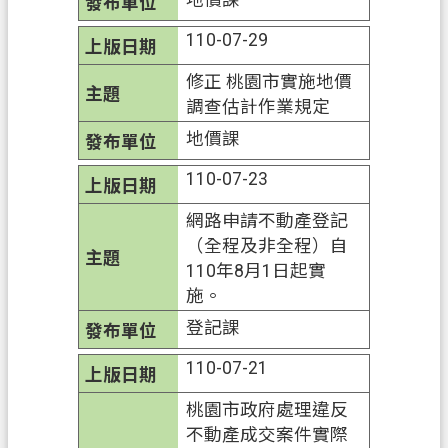
隱
110-07-29
私
權
修正 桃園市實施地價
政
調查估計作業規定
策
地價課
網
110-07-23
站
安
網路申請不動產登記
全
（全程及非全程）自
政
110年8月1日起實
策
施。
登記課
政
府
110-07-21
網
站
桃園市政府處理違反
資
不動產成交案件實際