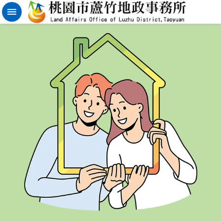
實
價
登
錄
地
籍
清
理
進
階
搜
尋
桃